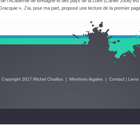
er de l’Académie de Bretagne et des pays de la Loire (Cahier 2008) es
 Gracquie ». J’ai, pour ma part, proposé une lecture de la premier pa
Copyright 2017 Michel Chaillou |
Mentions légales
|
Contact
|
Liens