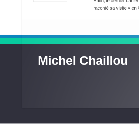
Enfin, le dernier cahi
raconté sa visite « en
Michel Chaillou