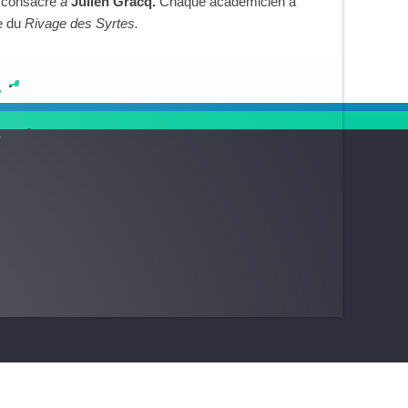
t consacré
à
Julien Gracq.
Chaque académicien a
ge du
Rivage des Syrtes.