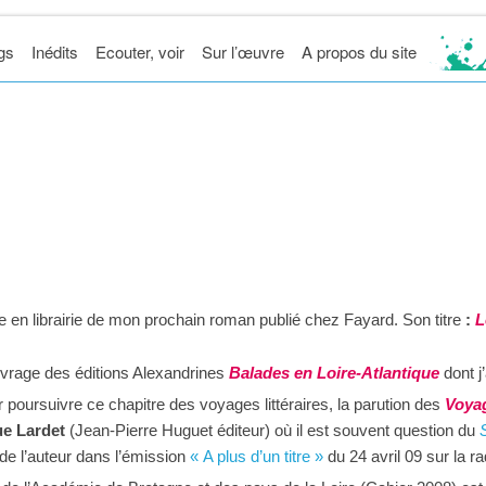
gs
Inédits
Ecouter, voir
Sur l’œuvre
A propos du site
tie en librairie de mon prochain roman publié chez Fayard. Son titre
:
L
uvrage des éditions Alexandrines
Balades en Loire-Atlantique
dont j
r poursuivre ce chapitre des voyages littéraires, la parution des
Voyag
e Lardet
(Jean-Pierre Huguet éditeur) où il est souvent question du
de l’auteur dans l’émission
« A plus d’un titre »
du 24 avril 09 sur la 